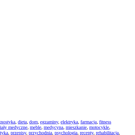
gnostyka
,
dieta
,
dom
,
egzaminy
,
elektryka
,
farmacja
,
fitness
iały medyczne
,
meble
,
medycyna
,
mieszkanie
,
motocykle
,
ktyka
,
przepisy
,
przychodnia
,
psychologia
,
recepty
,
rehabilitacja
,