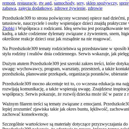
remont
,
restauracje
,
rtv agd
,
samochody
,
sery
,
sklep spożywczy
,
sprz
zabawa
,
zajęcia dodatkowe
,
zdrowe żywienie
,
zdrowie
Przedszkole309 to strona poświęcony wczesnej opiece nad dziećmi, 
tatusiowie, nauczyciele i osoby wspierające dzieci znajdą praktycz
Żłobki
i Współpraca z rodzicami. Ideą serwisu jest porządkowanie te
kadrą, a także codzienne dylematy związane z żywieniem, snem, higi
określone reakcje dzieci oraz jak rozsądnie na nie reagować.
Na Przedszkole309 tematy rodzicielstwa są przedstawiane w sposób
stylu rodziny i realiów dnia codziennego. Serwis wskazuje, jak piel
Dużym atutem Przedszkole309 jest szeroki zakres treści, które dotyk
uwagę: wychowawcy, program, warsztaty, przestrzeń, a także kontakt
przedszkola, planowanie przekąsek, organizacja poranków, ubierani
Przedszkole309 mocno akcentuje też to, co wczesna edukacja ma najpi
rozwijają komunikację, a także wspierają uwagę. Znajdziesz inspiracj
współpracy. Serwis pokazuje, że rozwój dziecka może iść w parze z 
Ważnym filarem treści są tematy związane z emocjami. Przedszkole309
lepiej zrozumieć zjawiska takie jak okres buntu, lękliwość, zachowan
zachować konsekwencję.
Szczególnie wartościowe są materiały dotyczące przyzwyczajania do 