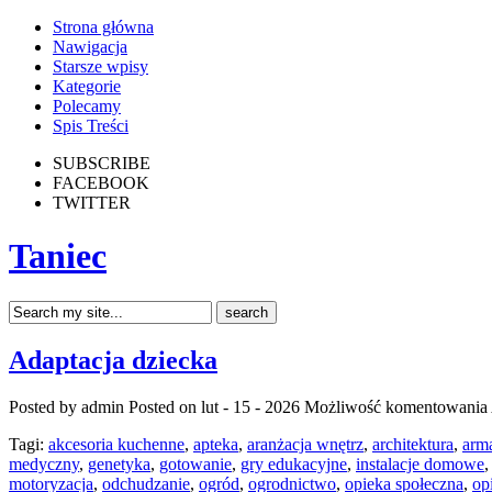
Strona główna
Nawigacja
Starsze wpisy
Kategorie
Polecamy
Spis Treści
SUBSCRIBE
FACEBOOK
TWITTER
Taniec
Adaptacja dziecka
Posted by admin
Posted on lut - 15 - 2026
Możliwość komentowania
Tagi:
akcesoria kuchenne
,
apteka
,
aranżacja wnętrz
,
architektura
,
arm
medyczny
,
genetyka
,
gotowanie
,
gry edukacyjne
,
instalacje domowe
motoryzacja
,
odchudzanie
,
ogród
,
ogrodnictwo
,
opieka społeczna
,
op