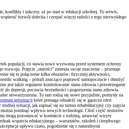
onflikty i sukcesy, aż po start w edukacji szkolnej. To serwis,
 wspierać rozwój dziecka i czerpać więcej radości z tego niezwykłego
dsetek populacji, co stawia nowe wyzwania przed systemem ochrony
o rozwoju. Pojęcie „starości” zmienia swoje znaczenie – przestaje
nie się to połączenie kilku obszarów: fizycznej aktywności,
 nordic walking – potrafi znacząco poprawić samopoczucie i obniżyć
e jest także regularne kontrolowanie stanu zdrowia i przestrzeganie
 do depresji, poczucia bezradności i pogorszenia stanu zdrowia.
kalne stowarzyszenia. To tam rodzą się nowe przyjaźnie, pomysły na
centrum informacji
które pomaga odnaleźć się w gąszczu ofert
dnej sytuacji, jak zapisać się na turnus rehabilitacyjny czy zajęcia
ie można pominąć wpływu nowych technologii. Choć część seniorów
i temu mogą pozostawać w kontakcie z rodziną, umawiać wizyty
jednak wsparcia edukacyjnego – warsztatów, szkoleń i cierpliwego
Akceptacja upływu czasu, pogodzenie się z naturalnymi