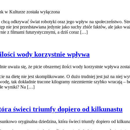
k w Kulturze
została wyłączona
 chcą odkrywać świat robotyki oraz jego wpływ na społeczeństwo. Stron
tęp nie jest przedstawiana jedynie jako suchy zbiór faktów, ale jako w
ie z filmami futurystycznymi, a dziś coraz […]
 ilości wody korzystnie wpływa
nie uważa się, że picie obszernej ilości wody korzystnie wpływa
zosta
e na dietę nie jest skomplikowane. O dużo trudniej jest już na niej wytr
e wodę, tak dokładnie tracone kilogramy niezmiernie szybko wracają –
ałe wyniki? Na […]
tóra świeci triumfy dopiero od kilkunastu
tosunkowo oryginalna dziedzina, która świeci triumfy dopiero od kilkun