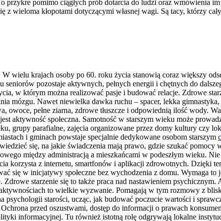
To przykre pomimo ciągłych prób dotarcia do ludzi oraz wmówienia im 
ę z wieloma kłopotami dotyczącymi własnej wagi. Są tacy, którzy cały 
e. W wielu krajach osoby po 60. roku życia stanowią coraz większy o
lu seniorów pozostaje aktywnych, pełnych energii i chętnych do dalszeg
cia, w którym można realizować pasje i budować relacje. Zdrowe starze
wania mózgu. Nawet niewielka dawka ruchu – spacer, lekka gimnastyka,
 owoce, pełne ziarna, zdrowe tłuszcze i odpowiednią ilość wody. Ważn
jest aktywność społeczna. Samotność w starszym wieku może prowadzić
eku, grupy parafialne, zajęcia organizowane przez domy kultury czy lo
 miastach i gminach powstaje specjalnie dedykowane osobom starszym
edzieć się, na jakie świadczenia mają prawo, gdzie szukać pomocy w tru
aktowego między administracją a mieszkańcami w podeszłym wieku. N
ycia korzysta z internetu, smartfonów i aplikacji zdrowotnych. Dzięk
żować się w inicjatywy społeczne bez wychodzenia z domu. Wymaga to 
e. Zdrowe starzenie się to także praca nad nastawieniem psychicznym. 
 aktywnościach to wielkie wyzwanie. Pomagają w tym rozmowy z blisk
a psychologii starości, ucząc, jak budować poczucie wartości i spraw
. Ochrona przed oszustwami, dostęp do informacji o prawach konsumen
ki informacyjnej. Tu również istotną rolę odgrywają lokalne instytucj