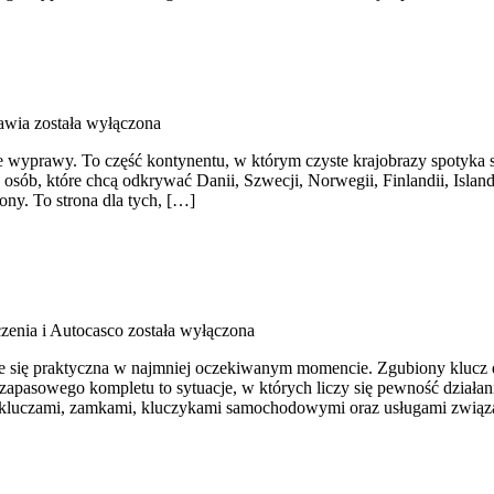
awia
została wyłączona
 wyprawy. To część kontynentu, w którym czyste krajobrazy spotyka się
la osób, które chcą odkrywać Danii, Szwecji, Norwegii, Finlandii, Isla
ny. To strona dla tych, […]
zenia i Autocasco
została wyłączona
uje się praktyczna w najmniej oczekiwanym momencie. Zgubiony klucz
apasowego kompletu to sytuacje, w których liczy się pewność działani
się kluczami, zamkami, kluczykami samochodowymi oraz usługami zwi