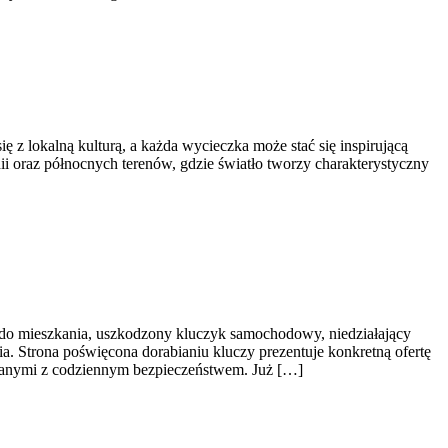
 z lokalną kulturą, a każda wycieczka może stać się inspirującą
ndii oraz północnych terenów, gdzie światło tworzy charakterystyczny
 do mieszkania, uszkodzony kluczyk samochodowy, niedziałający
a. Strona poświęcona dorabianiu kluczy prezentuje konkretną ofertę
ązanymi z codziennym bezpieczeństwem. Już […]