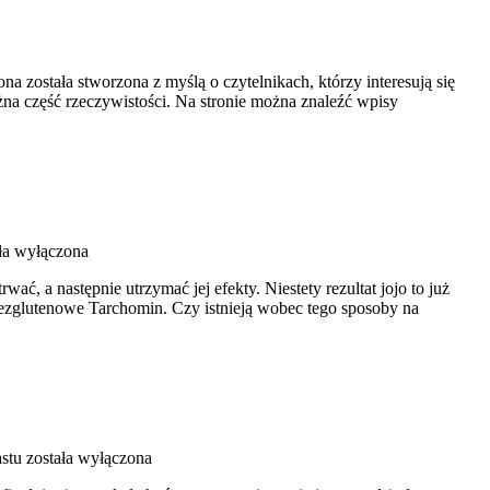
a została stworzona z myślą o czytelnikach, którzy interesują się
ażna część rzeczywistości. Na stronie można znaleźć wpisy
ła wyłączona
wać, a następnie utrzymać jej efekty. Niestety rezultat jojo to już
 bezglutenowe Tarchomin. Czy istnieją wobec tego sposoby na
astu
została wyłączona