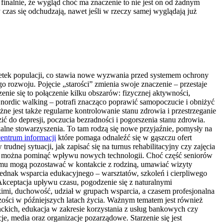
finalnie, że wygląd choć ma znaczenie to nie jest on od żadnym
czas się odchudzają, nawet jeśli w rzeczy samej wyglądają już
dsetek populacji, co stawia nowe wyzwania przed systemem ochrony
o rozwoju. Pojęcie „starości” zmienia swoje znaczenie – przestaje
nie się to połączenie kilku obszarów: fizycznej aktywności,
 nordic walking – potrafi znacząco poprawić samopoczucie i obniżyć
e jest także regularne kontrolowanie stanu zdrowia i przestrzeganie
 do depresji, poczucia bezradności i pogorszenia stanu zdrowia.
kalne stowarzyszenia. To tam rodzą się nowe przyjaźnie, pomysły na
centrum informacji
które pomaga odnaleźć się w gąszczu ofert
dnej sytuacji, jak zapisać się na turnus rehabilitacyjny czy zajęcia
ie można pominąć wpływu nowych technologii. Choć część seniorów
i temu mogą pozostawać w kontakcie z rodziną, umawiać wizyty
jednak wsparcia edukacyjnego – warsztatów, szkoleń i cierpliwego
Akceptacja upływu czasu, pogodzenie się z naturalnymi
imi, duchowość, udział w grupach wsparcia, a czasem profesjonalna
czości w późniejszych latach życia. Ważnym tematem jest również
ckich, edukacja w zakresie korzystania z usług bankowych czy
e, media oraz organizacje pozarządowe. Starzenie się jest