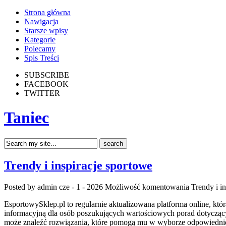
Strona główna
Nawigacja
Starsze wpisy
Kategorie
Polecamy
Spis Treści
SUBSCRIBE
FACEBOOK
TWITTER
Taniec
Trendy i inspiracje sportowe
Posted by admin
cze - 1 - 2026
Możliwość komentowania
Trendy i i
EsportowySklep.pl to regularnie aktualizowana platforma online, któ
informacyjną dla osób poszukujących wartościowych porad dotyczący
może znaleźć rozwiązania, które pomogą mu w wyborze odpowiednieg