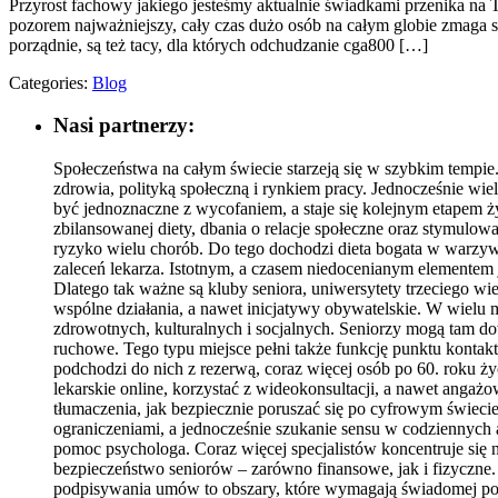
Przyrost fachowy jakiego jesteśmy aktualnie świadkami przenika na 
pozorem najważniejszy, cały czas dużo osób na całym globie zmaga si
porządnie, są też tacy, dla których odchudzanie cga800 […]
Categories:
Blog
Nasi partnerzy:
Społeczeństwa na całym świecie starzeją się w szybkim tempi
zdrowia, polityką społeczną i rynkiem pracy. Jednocześnie wie
być jednoznaczne z wycofaniem, a staje się kolejnym etapem ży
zbilansowanej diety, dbania o relacje społeczne oraz stymulo
ryzyko wielu chorób. Do tego dochodzi dieta bogata w warzywa,
zaleceń lekarza. Istotnym, a czasem niedocenianym elementem 
Dlatego tak ważne są kluby seniora, uniwersytety trzeciego wi
wspólne działania, a nawet inicjatywy obywatelskie. W wielu
zdrowotnych, kulturalnych i socjalnych. Seniorzy mogą tam dowi
ruchowe. Tego typu miejsce pełni także funkcję punktu kont
podchodzi do nich z rezerwą, coraz więcej osób po 60. roku ż
lekarskie online, korzystać z wideokonsultacji, a nawet anga
tłumaczenia, jak bezpiecznie poruszać się po cyfrowym świeci
ograniczeniami, a jednocześnie szukanie sensu w codziennych
pomoc psychologa. Coraz więcej specjalistów koncentruje się n
bezpieczeństwo seniorów – zarówno finansowe, jak i fizyczne
podpisywania umów to obszary, które wymagają świadomej polity